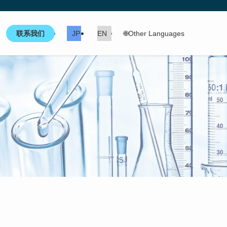
联系我们
JP
EN
🌐Other Languages