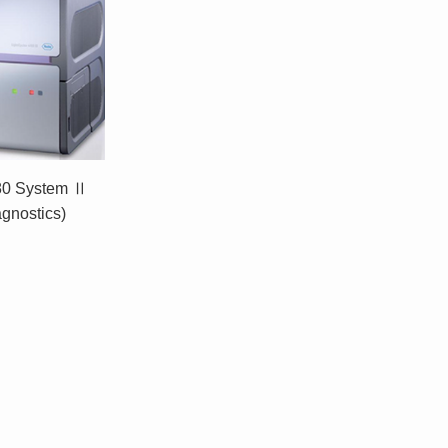
480 System Ⅱ
gnostics)