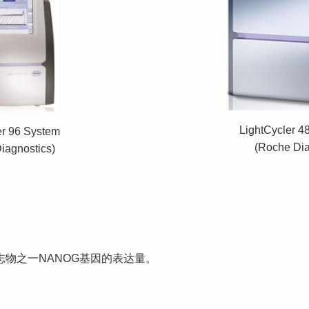
LightCycler 
er 96 System
(Roche Dia
iagnostics)
志物之一NANOG基因的表达量。