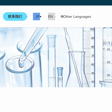
联系我们
JP
EN
🌐Other Languages